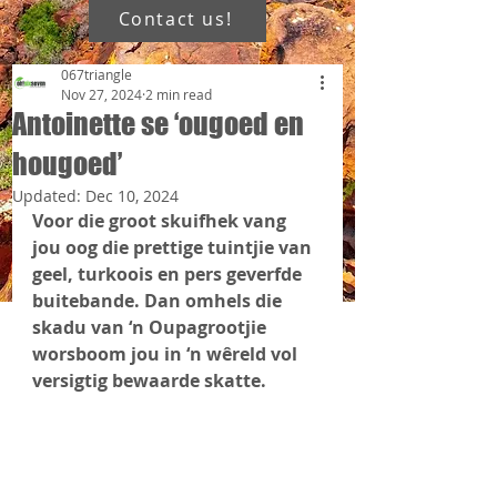
Contact us!
067triangle
Nov 27, 2024
2 min read
Antoinette se ‘ougoed en
hougoed’
Updated:
Dec 10, 2024
Voor die groot skuifhek vang 
jou oog die prettige tuintjie van 
geel, turkoois en pers geverfde 
buitebande. Dan omhels die 
skadu van ‘n Oupagrootjie 
worsboom jou in ‘n wêreld vol 
versigtig bewaarde skatte.