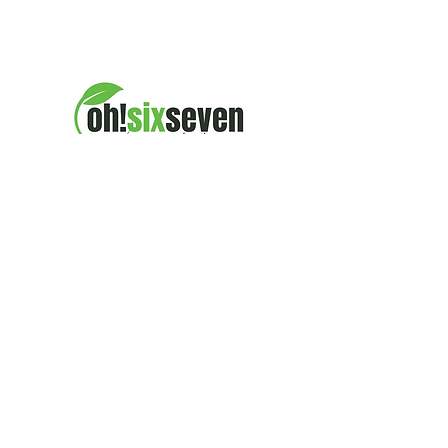
Hi, thanks for
stopping by!
Own a business? Want
to reach customers in
the 067-valley? We can
help!