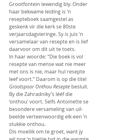
Grootfontein lewendig bly. Onder 
haar bekwame leiding is ‘n 
resepteboek saamgestel as 
geskenk vir die kerk se 80ste 
verjaarsdagvieringe. Sy is juis ‘n 
versamelaar van resepte en is lief 
daarvoor om dit uit te toets.
In haar woorde: “Die boek is vol 
resepte van mense wat nie meer 
met ons is nie, maar hul resepte 
leef voort.” Daarom is op die titel 
Grootspoor Onthou Resepte
 besluit.
By die Zahradniky’s lééf die 
‘onthou’ voort. Selfs Antoinette se 
besondere versameling van uil-
beelde verteenwoordig elk-een ‘n 
stukkie onthou.
Dis moeilik om te groet, want jy 
wil nog ‘n bietjie tyd in die warmte 