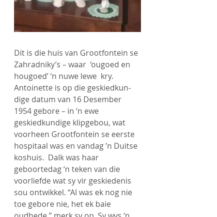
Dit is die huis van Grootfontein se 
Zahradniky’s – waar  ‘ougoed en 
hougoed’ ‘n nuwe lewe  kry.
Antoinette is op die geskiedkun-
dige datum van 16 Desember 
1954 gebore – in ‘n ewe 
geskiedkundige klipgebou, wat 
voorheen Grootfontein se eerste 
hospitaal was en vandag ’n Duitse 
koshuis.  Dalk was haar 
geboortedag ‘n teken van die 
voorliefde wat sy vir geskiedenis 
sou ontwikkel. “Al was ek nog nie 
toe gebore nie, het ek baie 
oudhede,” merk sy op. Sy wys ‘n 