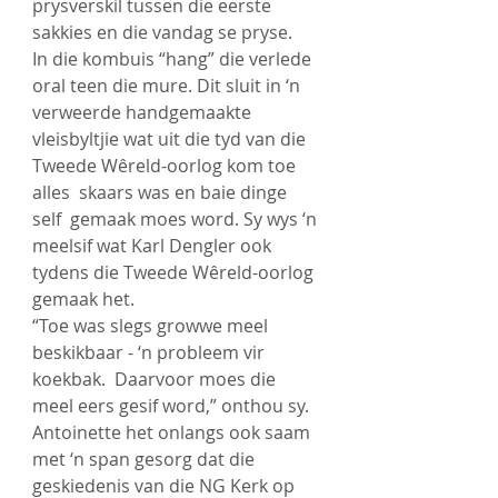
prysverskil tussen die eerste 
sakkies en die vandag se pryse.
In die kombuis “hang” die verlede 
oral teen die mure. Dit sluit in ‘n 
verweerde handgemaakte 
vleisbyltjie wat uit die tyd van die 
Tweede Wêreld-oorlog kom toe 
alles  skaars was en baie dinge 
self  gemaak moes word. Sy wys ‘n 
meelsif wat Karl Dengler ook 
tydens die Tweede Wêreld-oorlog 
gemaak het.
“Toe was slegs growwe meel 
beskikbaar - ‘n probleem vir 
koekbak.  Daarvoor moes die 
meel eers gesif word,” onthou sy.
Antoinette het onlangs ook saam 
met ‘n span gesorg dat die 
geskiedenis van die NG Kerk op 