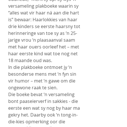
versameling plakboeke waarin sy 
“alles wat vir haar ná aan die hart 
is” bewaar: Haarlokkies van haar 
drie kinders se eerste haarsny tot 
herinneringe van toe sy as ‘n 25-
jarige vrou ‘n plaasaanval saam 
met haar ouers oorleef het – met 
haar eerste kind wat toe nog net 
18 maande oud was.
In die plakboeke ontmoet jy ‘n 
besonderse mens met ‘n fyn sin 
vir humor – met ‘n gawe om die 
ongewone raak te sien.
Die boeke bevat ‘n versameling 
bont paaseierverf in sakkies - die 
eerste een wat sy nog by haar ma 
gekry het. Daarby ook ‘n tong-in-
die-kies opmerking oor die 