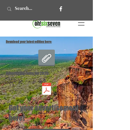
Download your latest edition here:
Advertising rates for 2025:
Get your advertisement
here!