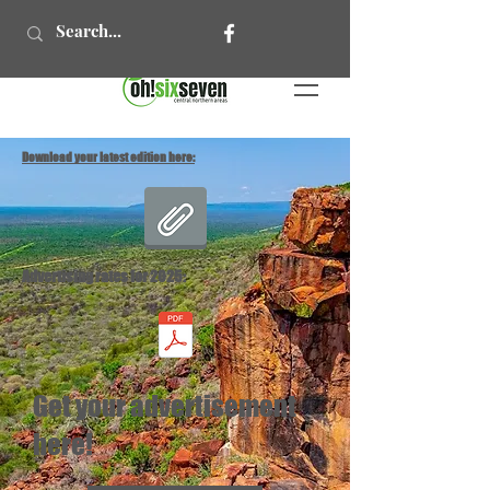
Download your latest edition here:
Advertising rates for 2025:
Get your advertisement
here!