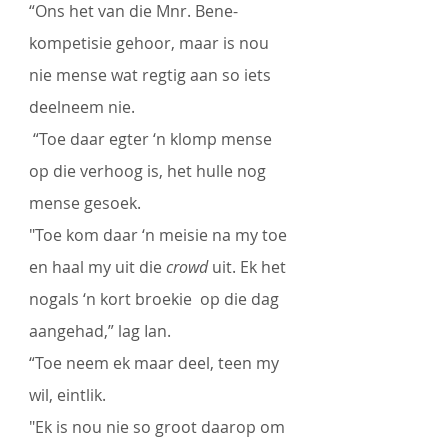
“Ons het van die Mnr. Bene-
kompetisie gehoor, maar is nou 
nie mense wat regtig aan so iets 
deelneem nie. 
 “Toe daar egter ‘n klomp mense 
op die verhoog is, het hulle nog 
mense gesoek. 
"Toe kom daar ‘n meisie na my toe 
en haal my uit die 
crowd 
uit. Ek het 
nogals ‘n kort broekie  op die dag 
aangehad,” lag Ian. 
“Toe neem ek maar deel, teen my 
wil, eintlik. 
"Ek is nou nie so groot daarop om 