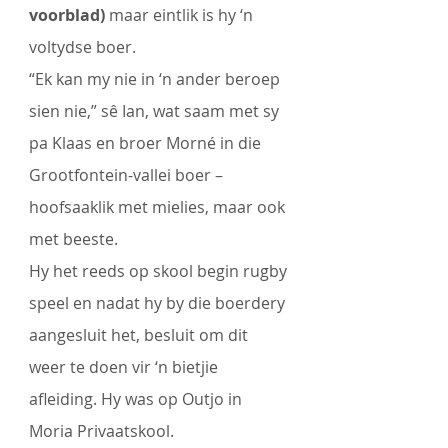
voorblad)
 maar eintlik is hy ‘n 
voltydse boer. 
“Ek kan my nie in ‘n ander beroep 
sien nie,” sê Ian, wat saam met sy 
pa Klaas en broer Morné in die 
Grootfontein-vallei boer – 
hoofsaaklik met mielies, maar ook 
met beeste. 
Hy het reeds op skool begin rugby 
speel en nadat hy by die boerdery 
aangesluit het, besluit om dit 
weer te doen vir ‘n bietjie 
afleiding. Hy was op Outjo in 
Moria Privaatskool. 