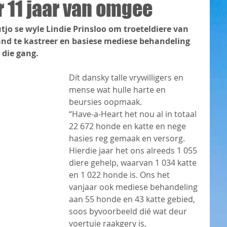
r 11 jaar van omgee
jo se wyle Lindie Prinsloo om troeteldiere van 
and te kastreer en basiese mediese behandeling 
n die gang.
Dít dansky talle vrywilligers en 
mense wat hulle harte en 
beursies oopmaak.
“Have-a-Heart het nou al in totaal 
22 672 honde en katte en nege 
hasies reg gemaak en versorg. 
Hierdie jaar het ons alreeds 1 055 
diere gehelp, waarvan 1 034 katte 
en 1 022 honde is. Ons het 
vanjaar ook mediese behandeling 
aan 55 honde en 43 katte gebied, 
soos byvoorbeeld dié wat deur 
voertuie raakgery is, 