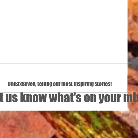
Oh!SixSeven, telling our most inspiring stories!
Oh!SixSeven Sport Stars
t us know what's on your m
ders