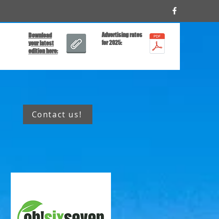
Advertising rates
Download
for 2025:
your latest
edition here:
Contact us!