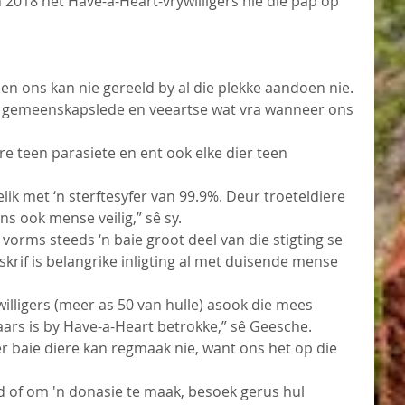
 2018 het Have-a-Heart-vrywilligers nie die pap op 
en ons kan nie gereeld by al die plekke aandoen nie. 
, gemeenskapslede en veeartse wat vra wanneer ons 
e teen parasiete en ent ook elke dier teen 
ik met ‘n sterftesyfer van 99.9%. Deur troeteldiere 
ns ook mense veilig,” sê sy.
 vorms steeds ‘n baie groot deel van die stigting se 
krif is belangrike inligting al met duisende mense 
illigers (meer as 50 van hulle) asook die mees 
ars is by Have-a-Heart betrokke,” sê Geesche.
r baie diere kan regmaak nie, want ons het op die 
 of om 'n donasie te maak, besoek gerus hul 