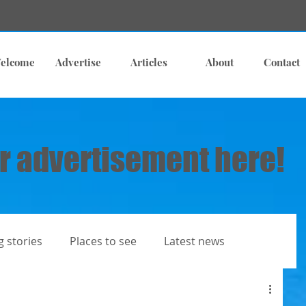
elcome
Advertise
Articles
About
Contact
r advertisement here!
g stories
Places to see
Latest news