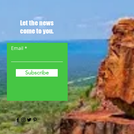
Let the news
come to you.
Email
Subscribe