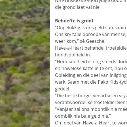
Ná Prinsloo se voortydige dood in
die grond laat val nie.
Behoefte is groot
“Ongelukkig is ons geld soms min 
Ons kry talle oproepe van mense
weer kom,” sê Geesche.
Have-a-Heart behandel troeteldier
hondsdolheid in.
“Hondsdolheid is nog steeds dodel
en hawelose katte in te ent, hou o
Opleiding en die deel van inligting
werk. Saam met die Pako Kids-tyds
gedeel.
“Die beste borge, veeartse en vryw
verantwoordelike troeteldiereiena
“Vanjaar sal ons moontlik nie mee
oomblik nie baie geld nie.”
Om deel van Have-a-Heart te word