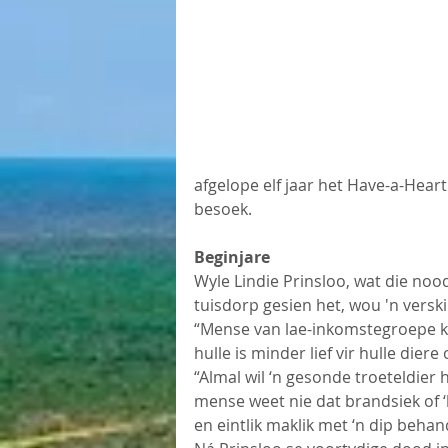
afgelope elf jaar het Have-a-Heart
besoek.
Beginjare
Wyle Lindie Prinsloo, wat die nood
tuisdorp gesien het, wou 'n versk
“Mense van lae-inkomstegroepe kan
hulle is minder lief vir hulle dier
“Almal wil ‘n gesonde troeteldier 
mense weet nie dat brandsiek of 
en eintlik maklik met ‘n dip behan