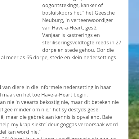
oogontstekings, kanker of 
bosluiskoors het,” het Geesche 
Neuburg, 'n verteenwoordiger 
van Have-a-Heart, gesê.
Vanjaar is kastrerings en 
steriliseringsveldtogte reeds in 27 
dorpe en stede gehou. Oor die 
 al meer as 65 dorpe, stede en klein nedersettings 
 van diere in die informele nedersetting in haar 
il maak en het toe Have-a-Heart begin.
 nie 'n veearts bekostig nie, maar dit beteken nie 
e of gee minder om nie,” het sy destyds gesê.  
hê, maar die gebrek aan kennis is opvallend. Baie 
‘help-my-krap-siekte’ deur goggas veroorsaak word 
del kan word nie.”