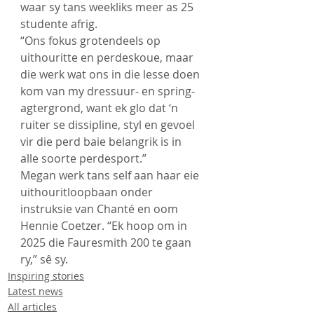
waar sy tans weekliks meer as 25 
studente afrig. 
“Ons fokus grotendeels op 
uithouritte en perdeskoue, maar 
die werk wat ons in die lesse doen 
kom van my dressuur- en spring-
agtergrond, want ek glo dat ‘n 
ruiter se dissipline, styl en gevoel 
vir die perd baie belangrik is in 
alle soorte perdesport.” 
Megan werk tans self aan haar eie 
uithouritloopbaan onder 
instruksie van Chanté en oom 
Hennie Coetzer. “Ek hoop om in 
2025 die Fauresmith 200 te gaan 
ry,” sê sy. 
Inspiring stories
Latest news
All articles