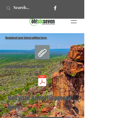
Download your latest edition here:
Advertising rates for 2025:
Get your advertisement
here!