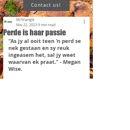
Contact us!
067triangle
Nov 22, 2023
3 min read
Perde is haar passie
“As jy al ooit teen ‘n perd se 
nek gestaan en sy reuk 
ingeasem het, sal jy weet 
waarvan ek praat.” - Megan 
Wise.