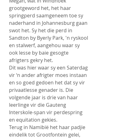
Megan, wat in Windhoek 
grootgeword het, het haar 
springperd saamgeneem toe sy 
naderhand in Johannesburg gaan 
swot het. Sy het die perd in 
Sandton by Byerly Park, 'n ryskool 
en stalwerf, aangehou waar sy 
ook lesse by baie gesogte 
afrigters gekry het.
Dit was hier waar sy een Saterdag 
vir ‘n ander afrigter moes instaan 
en so goed gedoen het dat sy vir 
privaatlesse genader is. Die 
volgende jaar is drie van haar 
leerlinge vir die Gauteng 
Interskole-span vir perdespring 
en equitation gekies.  
Terug in Namibië het haar padjie 
eindelik tot Grootfontein gelei, 