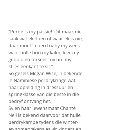
“Perde is my passie!  Dit maak nie 
saak wat ek doen of waar ek is nie, 
daar moet ‘n perd naby my wees 
want hulle hou my kalm, leer my 
geduld en forseer my om my 
stres eenkant te sit.” 
So gesels Megan Wise, ‘n bekende 
in Namibiese perdrykringe wat 
haar opleiding in dressuur en 
springklasse van die beste in die 
bedryf ontvang het. 
Sy en haar lewensmaat Chanté 
Nell is bekend daarvoor dat hulle 
perdrykampe tydens die winter- 
en somervakansies vir kinders en 