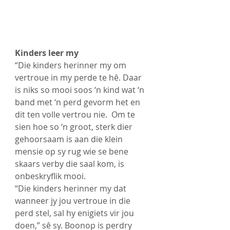
Kinders leer my
“Die kinders herinner my om 
vertroue in my perde te hê. Daar 
is niks so mooi soos ‘n kind wat ‘n 
band met ‘n perd gevorm het en 
dit ten volle vertrou nie.  Om te 
sien hoe so ‘n groot, sterk dier 
gehoorsaam is aan die klein 
mensie op sy rug wie se bene 
skaars verby die saal kom, is 
onbeskryflik mooi. 
“Die kinders herinner my dat 
wanneer jy jou vertroue in die 
perd stel, sal hy enigiets vir jou 
doen,” sê sy. Boonop is perdry 